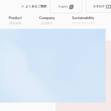
よくあるご質問
カタログ
English
Product
Company
Sustainability
商品情報
会社案内
サステナビリティ
輸入・仕入れ
製造・品質管理
原材料卸
沿革
会社概要
オーガニックとは
経営理念
私たちのこだわり
フードロ
オーガニック商品
一般商品
取扱ブラ
み
粉類
BION
ドライフルーツ
ナチュ
ナッツ
Bioka
糖類・油脂
EC販売
OEM企画・開発・提案
量り売り
チョコレート
トップメッセージ
穀類・シード・豆類