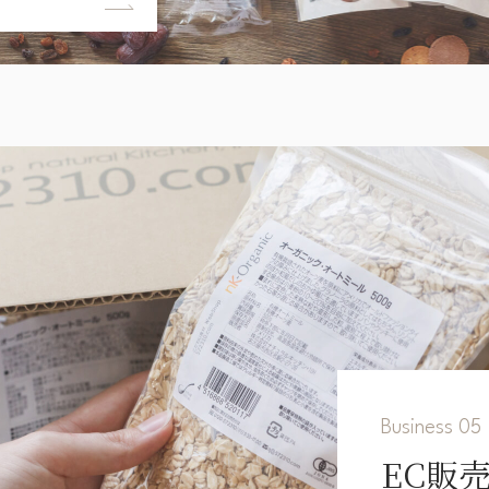
Business 05
EC販