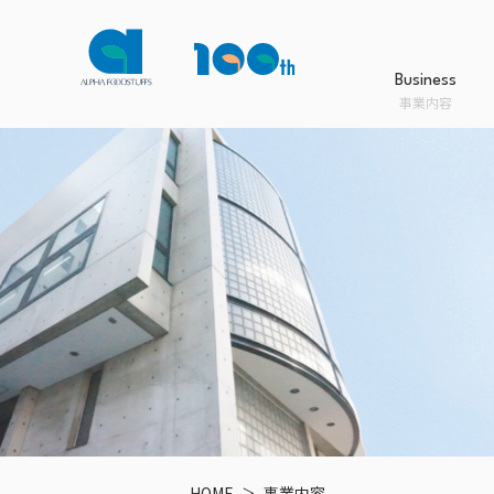
Business
事業内容
Business
Product
Company
Sustainability
事業内容
商品情報
会社案内
サステナビリティ
事業内容TOPへ
商品情報TOPへ
会社案内TOPへ
サステナビリティTOPへ
HOME
事業内容