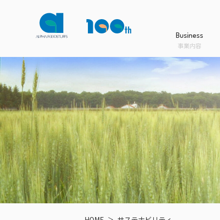
Business
事業内容
Business
Product
Company
Sustainability
事業内容
商品情報
会社案内
サステナビリティ
事業内容TOPへ
商品情報TOPへ
会社案内TOPへ
サステナビリティTOPへ
HOME
サステナビリティ