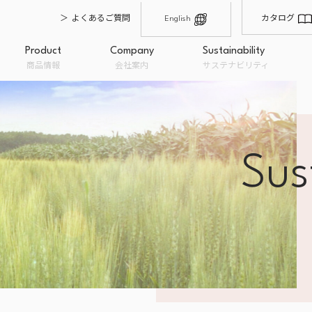
よくあるご質問
カタログ
English
Product
Company
Sustainability
商品情報
会社案内
サステナビリティ
Sus
輸入・仕入れ
製造・品質管理
原材料卸
沿革
会社概要
オーガニックとは
経営理念
私たちのこだわり
フードロ
オーガニック商品
一般商品
取扱ブラ
み
粉類
BION
ドライフルーツ
ナチュ
ナッツ
Bioka
糖類・油脂
EC販売
OEM企画・開発・提案
量り売り
チョコレート
トップメッセージ
穀類・シード・豆類