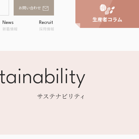
お問い合わせ
生産者コラム
News
Recruit
新着情報
採用情報
tainability
家庭用商品卸
スへの取り組
事業所一覧
アルファフードスタッ
ンド
フの評価
サステナビリティ
OWA
ラルキッチン
shi
企画・提案