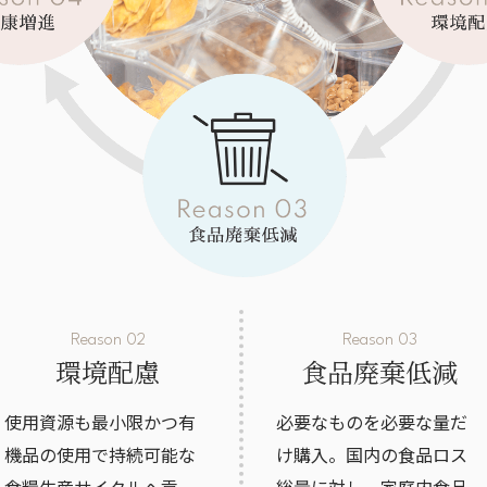
Reason 02
Reason 03
環境配慮
食品廃棄低減
使用資源も最小限かつ有
必要なものを必要な量だ
機品の使用で持続可能な
け購入。国内の食品ロス
食糧生産サイクルヘ貢
総量に対し、家庭内食品