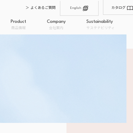
よくあるご質問
カタログ
English
Product
Company
Sustainability
商品情報
会社案内
サステナビリティ
輸入・仕入れ
製造・品質管理
原材料卸
沿革
会社概要
オーガニックとは
経営理念
私たちのこだわり
フードロ
オーガニック商品
一般商品
取扱ブラ
み
粉類
BION
ドライフルーツ
ナチュ
ナッツ
Bioka
糖類・油脂
EC販売
OEM企画・開発・提案
量り売り
チョコレート
トップメッセージ
穀類・シード・豆類