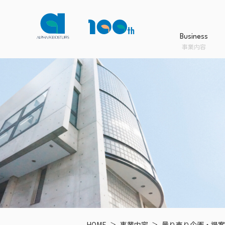
Business
事業内容
Business
Product
Company
Sustainability
事業内容
商品情報
会社案内
サステナビリティ
事業内容TOPへ
商品情報TOPへ
会社案内TOPへ
サステナビリティTOPへ
HOME
事業内容
量り売り企画・提案