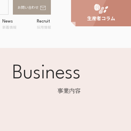
お問い合わせ
生産者コラム
News
Recruit
新着情報
採用情報
Business
家庭用商品卸
スへの取り組
事業所一覧
アルファフードスタッ
ンド
フの評価
事業内容
OWA
ラルキッチン
shi
企画・提案