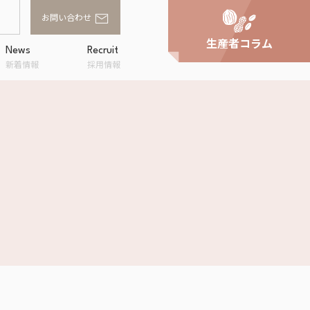
お問い合わせ
生産者コラム
News
Recruit
新着情報
採用情報
家庭用商品卸
スへの取り組
事業所一覧
アルファフードスタッ
ンド
フの評価
OWA
ラルキッチン
shi
企画・提案