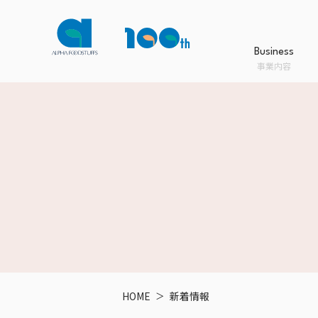
Business
事業内容
Business
Product
Company
Sustainability
事業内容
商品情報
会社案内
サステナビリティ
事業内容TOPへ
商品情報TOPへ
会社案内TOPへ
サステナビリティTOPへ
HOME
新着情報