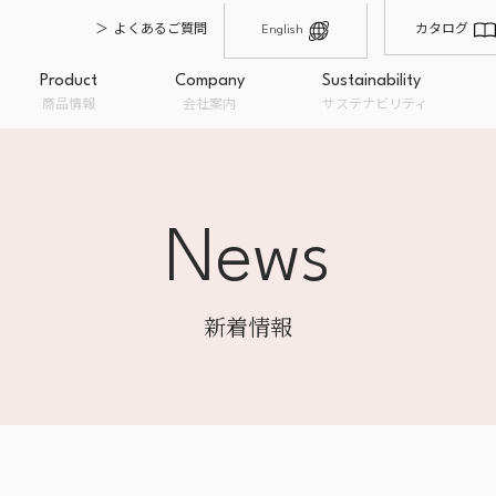
よくあるご質問
カタログ
English
Product
Company
Sustainability
商品情報
会社案内
サステナビリティ
News
輸入・仕入れ
製造・品質管理
原材料卸
沿革
会社概要
オーガニックとは
経営理念
私たちのこだわり
フードロ
オーガニック商品
一般商品
取扱ブラ
新着情報
み
粉類
BION
ドライフルーツ
ナチュ
ナッツ
Bioka
糖類・油脂
EC販売
OEM企画・開発・提案
量り売り
チョコレート
トップメッセージ
穀類・シード・豆類